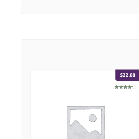
$
22.00
Rated
4.00
out of 5