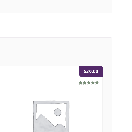
$
20.00
Rated
5.00
out of 5