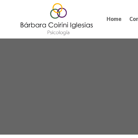
Home
Co