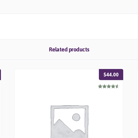
Related products
$
44.00
Rated
4.33
out of 5