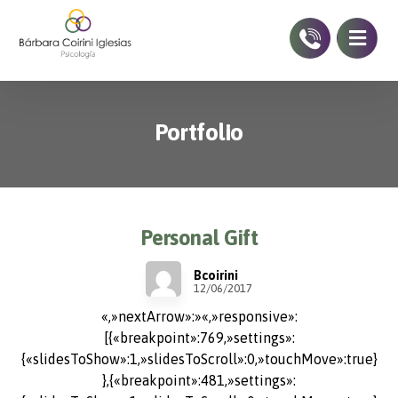
Portfolio
Personal Gift
Bcoirini
12/06/2017
«,»nextArrow»:»«,»responsive»:
[{«breakpoint»:769,»settings»:
{«slidesToShow»:1,»slidesToScroll»:0,»touchMove»:true}
},{«breakpoint»:481,»settings»: